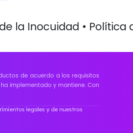
de la Inocuidad • Política d
ductos de acuerdo a los requisitos
e ha implementado y mantiene. Con
rimientos legales y de nuestros