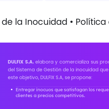
de la Inocuidad • Política 
DULFIX S.A.
elabora y comercializa sus pro
del Sistema de Gestión de la inocuidad qu
este objetivo, DULFIX S.A, se propone:
Entregar inocuos que satisfagan los reque
clientes a precios competitivos.